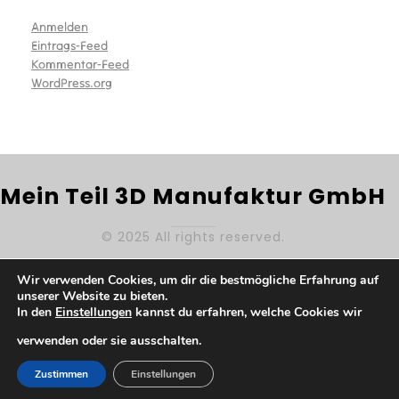
Anmelden
Eintrags-Feed
Kommentar-Feed
WordPress.org
Mein Teil 3D Manufaktur GmbH
© 2025 All rights reserved.
IMPRESSUM
DATENSCHUTZ
BARRIEREFREIHEIT
Wir verwenden Cookies, um dir die bestmögliche Erfahrung auf
AGB
unserer Website zu bieten.
In den
Einstellungen
kannst du erfahren, welche Cookies wir
verwenden oder sie ausschalten.
Zustimmen
Einstellungen